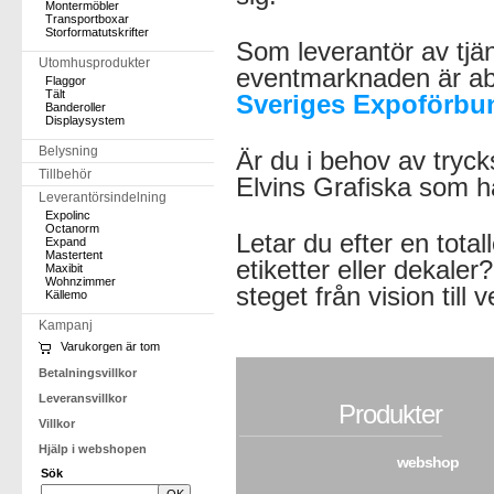
Montermöbler
Transportboxar
Storformatutskrifter
Som leverantör av tjän
Utomhusprodukter
eventmarknaden är abS
Flaggor
Tält
Sveriges Expoförbu
Banderoller
Displaysystem
Belysning
Är du i behov av trycksa
Tillbehör
Elvins Grafiska som ha
Leverantörsindelning
Expolinc
Octanorm
Letar du efter en tota
Expand
Mastertent
etiketter eller dekaler
Maxibit
Wohnzimmer
steget från vision till v
Källemo
Kampanj
Varukorgen är tom
Betalningsvillkor
Leveransvillkor
Produkter
Villkor
Hjälp i webshopen
webshop
Sök