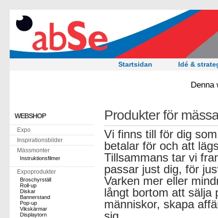
Startsidan
Idé & strate
Denna w
Produkter för mässa
WEBSHOP
Expo
Vi finns till för dig so
Inspirationsbilder
betalar för och att lägst
Mässmonter
Tillsammans tar vi fr
Instruktionsfilmer
passar just dig, för ju
Expoprodukter
Varken mer eller mind
Broschyrställ
Roll-up
långt bortom att sälja 
Diskar
Bannerstand
människor, skapa affä
Pop-up
Vikskärmar
sig.
Displaytorn